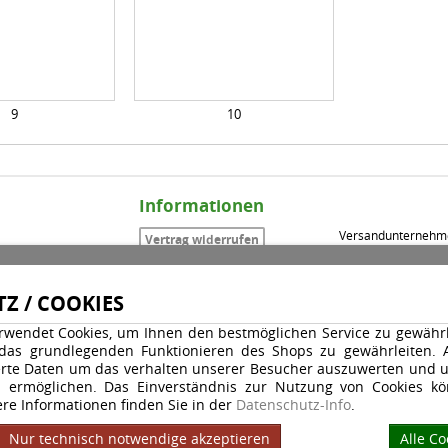
9
10
Informationen
Versandunternehm
Vertrag widerrufen
Impressum
Datenschutz
Widerrufsrecht
Zahlungsarten
Z / COOKIES
AGB
Versand & Zahlungsarten
rwendet Cookies, um Ihnen den bestmöglichen Service zu gewährle
Kontakt
 das grundlegenden Funktionieren des Shops zu gewährleiten.
Ihr Konto
rte Daten um das verhalten unserer Besucher auszuwerten und u
Warenkorb
u ermöglichen. Das Einverständnis zur Nutzung von Cookies kö
GPSR
re Informationen finden Sie in der
Datenschutz-Info
.
Nur technisch notwendige akzeptieren
Alle Co
ten