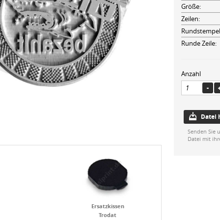
Größe:
Zeilen:
Rundstempel
Runde Zeile:
Anzahl
Datei
Senden Sie u
Datei mit ih
Ersatzkissen
Trodat