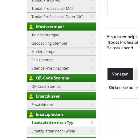
Trodat Printy-MCI
Trodat Professional-MCI
Trodat Professional Dater-MCI
Motivstempel
Taucherstempel
Ersatzstempelpl
Trodat Professio
Geocaching Stempel
Selbstklebend
Kinderstempel
Schulstempel
Stempel-Weihnachten
Vorlagen
QR-Code Stempel
QR-Code Stempel
Klicken Sie auf
Ersatzkissen
Ersatzkissen
Ersatzplatten
Ersatzplatten nach Typ
Ersatzplatten nach Größe