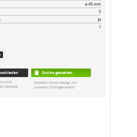
⌀ 45 mm
5
:
Ja
1
 hochladen
Online gestalten
ns eine
Erstellen Sie ein Design mit
rem Stempel
unserem Onlinegenerator