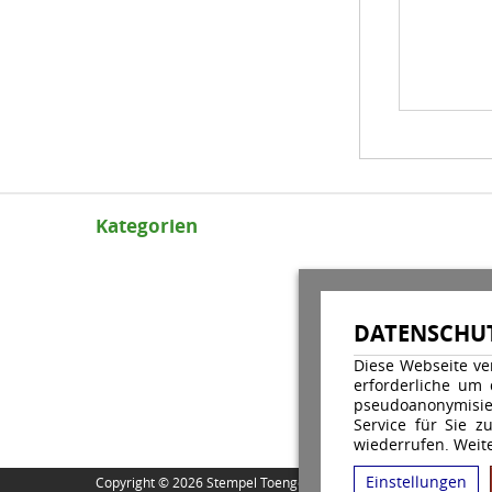
Kategorien
DATENSCHUT
Diese Webseite ve
erforderliche um
pseudoanonymisie
Service für Sie z
wiederrufen. Weite
Einstellungen
Copyright © 2026 Stempel Toenges GmbH - Alle Rechte vorbehal