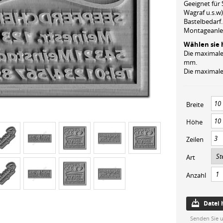
Geeignet für 
Wagraf u.s.w)
Bastelbedarf.
Montageanle
Wählen sie 
Die maximale
mm.
Die maximale 
Breite
Höhe
Zeilen
Art
Anzahl
Datei
Senden Sie u