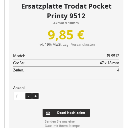
Ersatzplatte Trodat Pocket
Printy 9512
47mm x 18mm
9,85 €
inkl. 19% MwSt.
zzgl. Versandkosten
Model:
PL9512
Größe:
47 x 18 mm
Zeilen:
4
Anzahl
Datei hochladen
Senden Sie uns eine
Datei mit ihrem Stempel