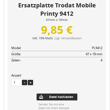
Ersatzplatte Trodat Mobile
Printy 9412
47mm x 18mm
9,85 €
inkl. 19% MwSt.
zzgl. Versandkosten
Model:
PL9412
Größe:
47 x 18 mm
Zeilen:
4
Anzahl
Datei hochladen
Senden Sie uns eine
Datei mit ihrem Stempel