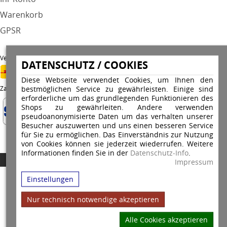
Warenkorb
GPSR
Versandunternehmen
DATENSCHUTZ / COOKIES
Diese Webseite verwendet Cookies, um Ihnen den
bestmöglichen Service zu gewährleisten. Einige sind
Zahlungsarten
erforderliche um das grundlegenden Funktionieren des
Shops zu gewährleiten. Andere verwenden
pseudoanonymisierte Daten um das verhalten unserer
Besucher auszuwerten und uns einen besseren Service
für Sie zu ermöglichen. Das Einverständnis zur Nutzung
von Cookies können sie jederzeit wiederrufen. Weitere
Informationen finden Sie in der
Datenschutz-Info
.
Copyright © 2026 Stempel Toenges GmbH - Alle Rechte vorbehalten
Impressum
Einstellungen
Nur technisch notwendige akzeptieren
Alle Cookies akzeptieren