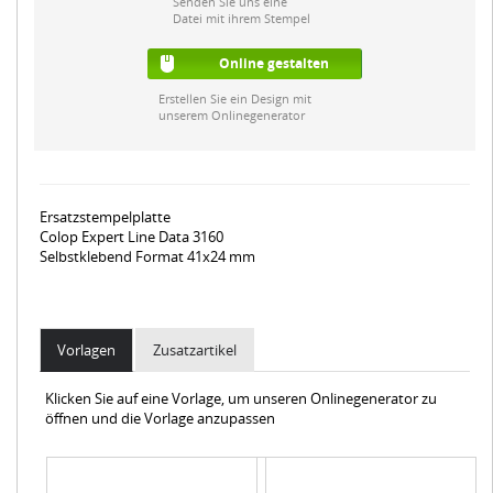
Senden Sie uns eine
Datei mit ihrem Stempel
Online gestalten
Erstellen Sie ein Design mit
unserem Onlinegenerator
Ersatzstempelplatte
Colop Expert Line Data 3160
Selbstklebend Format 41x24 mm
Vorlagen
Zusatzartikel
Klicken Sie auf eine Vorlage, um unseren Onlinegenerator zu
öffnen und die Vorlage anzupassen