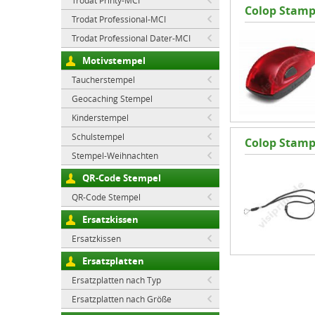
Trodat Printy-MCI
Colop Stamp
Trodat Professional-MCI
Trodat Professional Dater-MCI
Motivstempel
Taucherstempel
Geocaching Stempel
Kinderstempel
Schulstempel
Colop Stam
Stempel-Weihnachten
QR-Code Stempel
QR-Code Stempel
Ersatzkissen
Ersatzkissen
Ersatzplatten
Ersatzplatten nach Typ
Ersatzplatten nach Größe