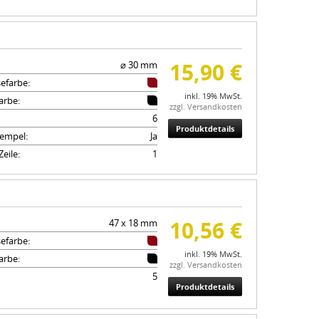
15,90 €
⌀ 30 mm
efarbe:
inkl. 19% MwSt.
arbe:
zzgl. Versandkosten
6
Produktdetails
empel:
Ja
eile:
1
10,56 €
47 x 18 mm
efarbe:
inkl. 19% MwSt.
arbe:
zzgl. Versandkosten
5
Produktdetails