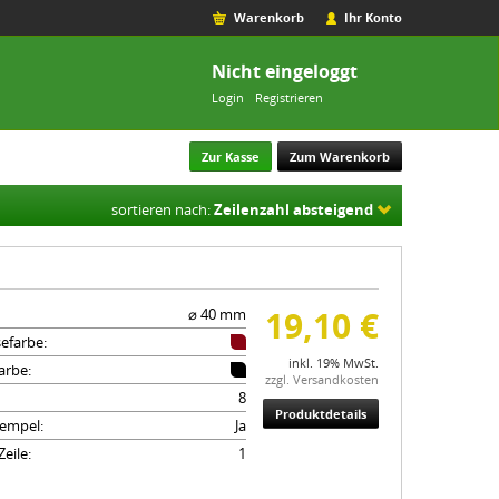
Warenkorb
Ihr Konto
Nicht eingeloggt
Login
Registrieren
Zur Kasse
Zum Warenkorb
sortieren nach:
Zeilenzahl absteigend
19,10 €
⌀ 40 mm
efarbe:
inkl. 19% MwSt.
arbe:
zzgl. Versandkosten
8
Produktdetails
empel:
Ja
eile:
1